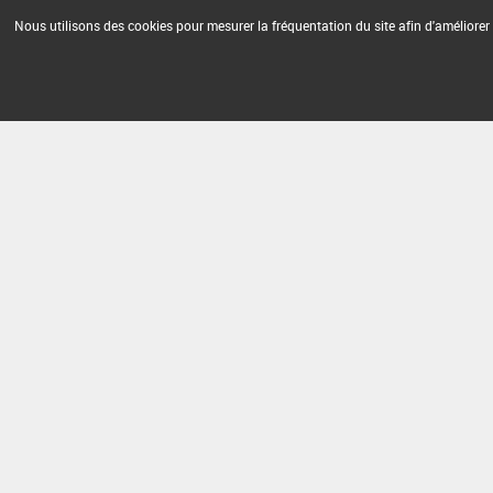
Nous utilisons des cookies pour mesurer la fréquentation du site afin d'améliorer 
Version du produit : v 2.0
FAQ et Contact
Open Data
Mention