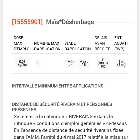
[15555901]
Maïs*Désherbage
DOSE
DÉLAIS
ZNT
MAX
NOMBRE MAX
STADE
AVANT
AQUATIQUE
D'EMPLOI
D'APPLICATION
D'APPLICATION
RÉCOLTE
(DVP)
F
0,06
Min
Max :
5 m
1
(BBCH
kg/ha
: -
18
(5 m)
18)
INTERVALLE MINIMUM ENTRE APPLICATIONS :
-
DISTANCE DE SÉCURITÉ RIVERAIN ET PERSONNES
PRÉSENTES :
Se référer à la catégorie « RIVERAINS » dans la
rubrique « conditions d'emploi générales » ci-dessus.
En l'absence de distance de sécurité riverains fixée
dans l'AMM, l'arrêté du 4 mai 2017 relatif à la mise sur