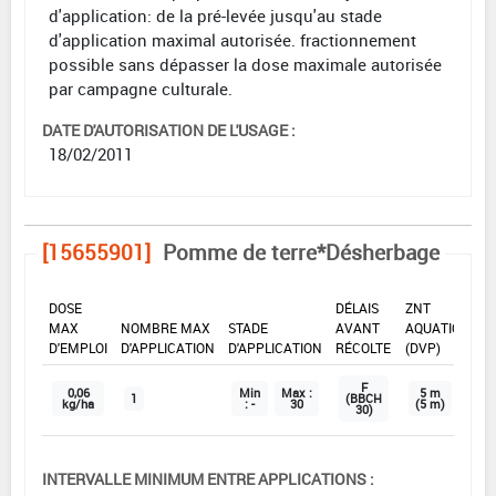
d'application: de la pré-levée jusqu'au stade
d'application maximal autorisée. fractionnement
possible sans dépasser la dose maximale autorisée
par campagne culturale.
DATE D'AUTORISATION DE L'USAGE :
18/02/2011
[15655901]
Pomme de terre*Désherbage
DOSE
DÉLAIS
ZNT
MAX
NOMBRE MAX
STADE
AVANT
AQUATIQUE
D'EMPLOI
D'APPLICATION
D'APPLICATION
RÉCOLTE
(DVP)
F
0,06
Min
Max :
5 m
1
(BBCH
kg/ha
: -
30
(5 m)
30)
INTERVALLE MINIMUM ENTRE APPLICATIONS :