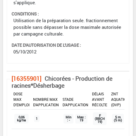
s'applique.
CONDITIONS :
Utilisation de la préparation seule. fractionnement
possible sans dépasser la dose maximale autorisée
par campagne culturale.
DATE D'AUTORISATION DE L'USAGE :
05/10/2012
[16355901]
Chicorées - Production de
racines*Désherbage
DOSE
DÉLAIS
ZNT
MAX
NOMBRE MAX
STADE
AVANT
AQUATIQUE
D'EMPLOI
D'APPLICATION
D'APPLICATION
RÉCOLTE
(DVP)
F
0,06
Min
Max :
5 m
1
(BBCH
kg/ha
: -
19
(5 m)
19)