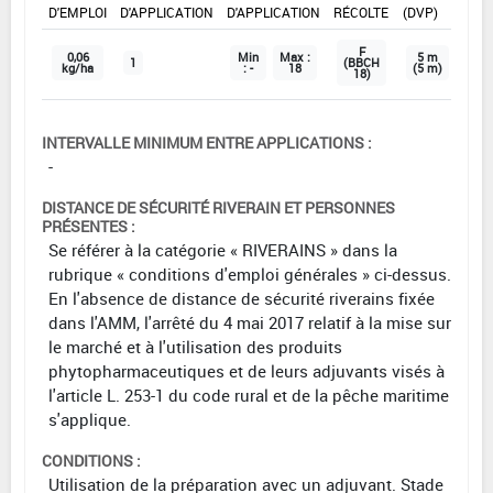
D'EMPLOI
D'APPLICATION
D'APPLICATION
RÉCOLTE
(DVP)
F
0,06
Min
Max :
5 m
1
(BBCH
kg/ha
: -
18
(5 m)
18)
INTERVALLE MINIMUM ENTRE APPLICATIONS :
-
DISTANCE DE SÉCURITÉ RIVERAIN ET PERSONNES
PRÉSENTES :
Se référer à la catégorie « RIVERAINS » dans la
rubrique « conditions d'emploi générales » ci-dessus.
En l'absence de distance de sécurité riverains fixée
dans l'AMM, l'arrêté du 4 mai 2017 relatif à la mise sur
le marché et à l'utilisation des produits
phytopharmaceutiques et de leurs adjuvants visés à
l'article L. 253-1 du code rural et de la pêche maritime
s'applique.
CONDITIONS :
Utilisation de la préparation avec un adjuvant. Stade