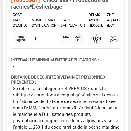
racines*Désherbage
DOSE
DÉLAIS
ZNT
MAX
NOMBRE MAX
STADE
AVANT
AQUATIQUE
D'EMPLOI
D'APPLICATION
D'APPLICATION
RÉCOLTE
(DVP)
F
0,06
Min
Max :
5 m
1
(BBCH
kg/ha
: -
19
(5 m)
19)
INTERVALLE MINIMUM ENTRE APPLICATIONS :
-
DISTANCE DE SÉCURITÉ RIVERAIN ET PERSONNES
PRÉSENTES :
Se référer à la catégorie « RIVERAINS » dans la
rubrique « conditions d'emploi générales » ci-dessus.
En l'absence de distance de sécurité riverains fixée
dans l'AMM, l'arrêté du 4 mai 2017 relatif à la mise sur
le marché et à l'utilisation des produits
phytopharmaceutiques et de leurs adjuvants visés à
l'article L. 253-1 du code rural et de la pêche maritime