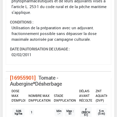
phytopharmaceutiques et de leurs adjuvants visés à
l'article L. 253-1 du code rural et de la pêche maritime
s'applique.
CONDITIONS :
Utilisation de la préparation avec un adjuvant.
fractionnement possible sans dépasser la dose
maximale autorisée par campagne culturale.
DATE D'AUTORISATION DE L'USAGE :
02/02/2011
[16955901]
Tomate -
Aubergine*Désherbage
DOSE
DÉLAIS
ZNT
MAX
NOMBRE MAX
STADE
AVANT
AQUATIQUE
D'EMPLOI
D'APPLICATION
D'APPLICATION
RÉCOLTE
(DVP)
F
0,06
Min
Max :
5 m
1
(BBCH
kg/ha
: -
51
(5 m)
51)