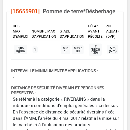
[15655901]
Pomme de terre*Désherbage
DOSE
DÉLAIS
ZNT
MAX
NOMBRE MAX
STADE
AVANT
AQUATIQUE
D'EMPLOI
D'APPLICATION
D'APPLICATION
RÉCOLTE
(DVP)
F
0,06
Min
Max :
5 m
1
(BBCH
kg/ha
: -
30
(5 m)
30)
INTERVALLE MINIMUM ENTRE APPLICATIONS :
-
DISTANCE DE SÉCURITÉ RIVERAIN ET PERSONNES
PRÉSENTES :
Se référer à la catégorie « RIVERAINS » dans la
rubrique « conditions d'emploi générales » ci-dessus.
En l'absence de distance de sécurité riverains fixée
dans l'AMM, l'arrêté du 4 mai 2017 relatif à la mise sur
le marché et à l'utilisation des produits