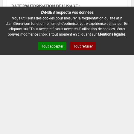
DATE D'AUTORISATION DE L'USAGE :
02/02/2011
L'ANSES respecte vos données
Nous utilisons des cookies pour mesurer la fréquentation du site afin
d'améliorer son fonctionnement et d'optimiser votre expérience utilisateur. En
cliquant sur "Tout accepter", vous acceptez l'utilisation de cookies. Vous
pouvez modifier ce choix à tout moment en cliquant sur
Mentions légales
.
[16955901]
Tomate -
Aubergine*Désherbage
Tout accepter
Tout refuser
DOSE
DÉLAIS
ZNT
MAX
NOMBRE MAX
STADE
AVANT
AQUATIQUE
D'EMPLOI
D'APPLICATION
D'APPLICATION
RÉCOLTE
(DVP)
F
0,06
Min
Max :
5 m
1
(BBCH
kg/ha
: -
51
(5 m)
51)
INTERVALLE MINIMUM ENTRE APPLICATIONS :
-
DISTANCE DE SÉCURITÉ RIVERAIN ET PERSONNES
PRÉSENTES :
Se référer à la catégorie « RIVERAINS » dans la