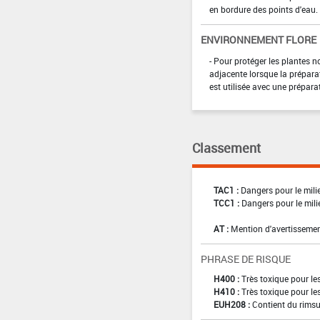
en bordure des points d'eau.
ENVIRONNEMENT FLORE
- Pour protéger les plantes n
adjacente lorsque la préparat
est utilisée avec une prépara
Classement
TAC1 :
Dangers pour le mili
TCC1 :
Dangers pour le mili
AT :
Mention d'avertissemen
PHRASE DE RISQUE
H400 :
Très toxique pour l
H410 :
Très toxique pour le
EUH208 :
Contient du rimsu