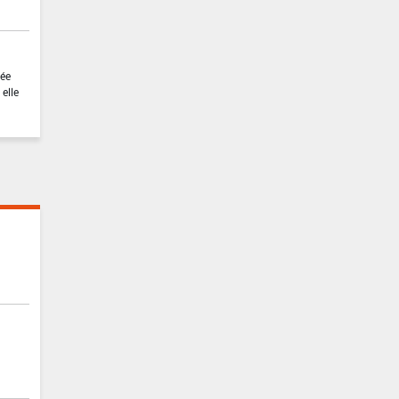
vée
elle