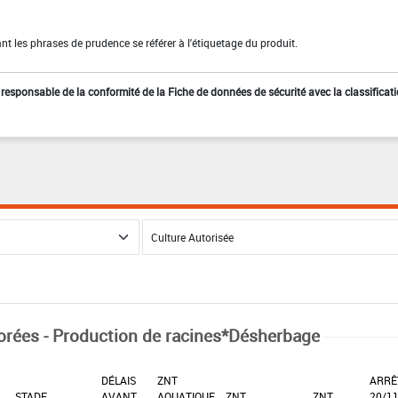
t les phrases de prudence se référer à l'étiquetage du produit.
st responsable de la conformité de la Fiche de données de sécurité avec la classificat
orées - Production de racines*Désherbage
DÉLAIS
ZNT
ARRÊ
X
STADE
AVANT
AQUATIQUE
ZNT
ZNT
20/1