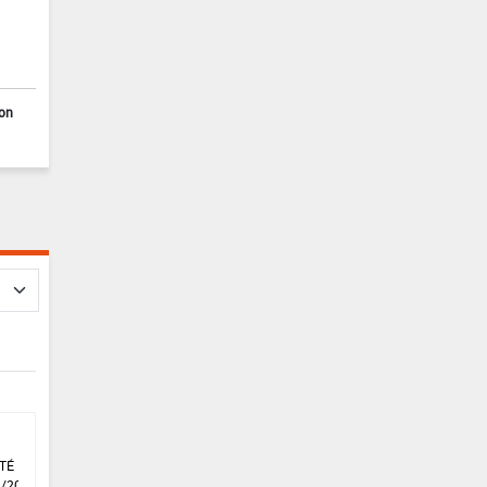
ion
TÉ DU
1/2021