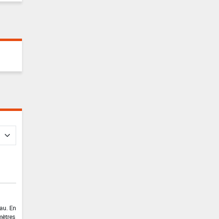
eau. En
 mètres