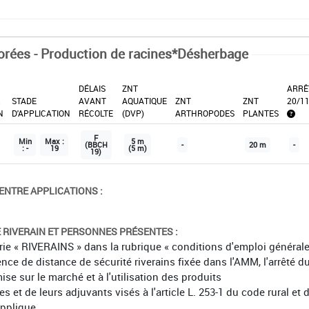
orées - Production de racines*Désherbage
DÉLAIS
ZNT
ARRÊ
X
STADE
AVANT
AQUATIQUE
ZNT
ZNT
20/1
N
D'APPLICATION
RÉCOLTE
(DVP)
ARTHROPODES
PLANTES
F
Min
Max :
5 m
(BBCH
-
20 m
-
: -
19
(5 m)
19)
ENTRE APPLICATIONS :
É RIVERAIN ET PERSONNES PRÉSENTES :
orie « RIVERAINS » dans la rubrique « conditions d'emploi général
ence de distance de sécurité riverains fixée dans l'AMM, l'arrêté d
mise sur le marché et à l'utilisation des produits
et de leurs adjuvants visés à l'article L. 253-1 du code rural et 
applique.