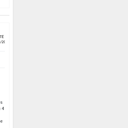
TÉ DU
1/2021
es
u 4
de