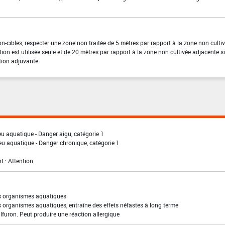
on-cibles, respecter une zone non traitée de 5 mètres par rapport à la zone non culti
ion est utilisée seule et de 20 mètres par rapport à la zone non cultivée adjacente si 
tion adjuvante.
eu aquatique - Danger aigu, catégorie 1
eu aquatique - Danger chronique, catégorie 1
t : Attention
es organismes aquatiques
s organismes aquatiques, entraîne des effets néfastes à long terme
lfuron. Peut produire une réaction allergique