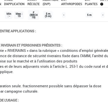
N
D'APPLICATION
RÉCOLTE
(DVP)
ARTHROPODES
PLANTES
F
Min
Max :
5 m
(BBCH
-
5 m
-
: -
19
(5 m)
19)
ENTRE APPLICATIONS :
É RIVERAIN ET PERSONNES PRÉSENTES :
orie « RIVERAINS » dans la rubrique « conditions d'emploi général
ence de distance de sécurité riverains fixée dans l'AMM, l'arrêté d
mise sur le marché et à l'utilisation des produits
et de leurs adjuvants visés à l'article L. 253-1 du code rural et 
applique.
paration seule. fractionnement possible sans dépasser la dose
ar campagne culturale.
E L'USAGE :