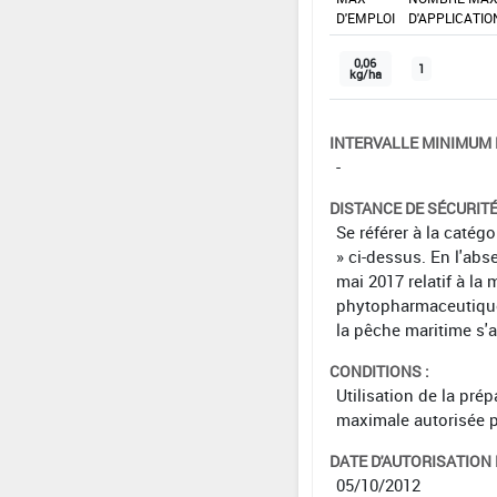
D'EMPLOI
D'APPLICATIO
0,06
1
kg/ha
INTERVALLE MINIMUM 
-
DISTANCE DE SÉCURIT
Se référer à la catég
» ci-dessus. En l'abs
mai 2017 relatif à la 
phytopharmaceutiques 
la pêche maritime s'
CONDITIONS :
Utilisation de la pré
maximale autorisée p
DATE D'AUTORISATION D
05/10/2012