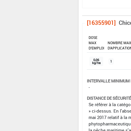
[16355901]
Chic
DOSE
MAX
NOMBRE MA
D'EMPLOI
D'APPLICATIO
0,06
1
kg/ha
INTERVALLE MINIMUM 
-
DISTANCE DE SÉCURIT
Se référer à la catég
» ci-dessus. En l'abs
mai 2017 relatif à la 
phytopharmaceutiques 
la pêche maritime s'