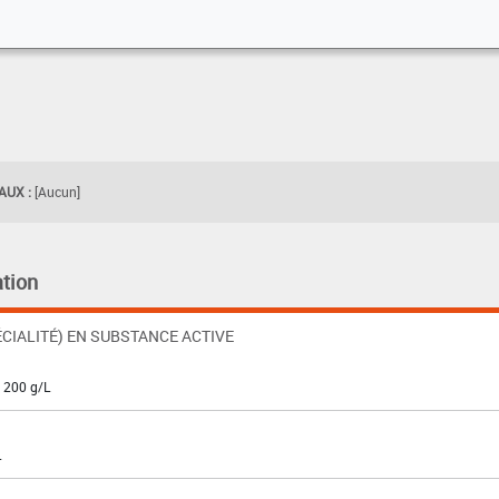
UX :
[Aucun]
tion
CIALITÉ) EN SUBSTANCE ACTIVE
: 200 g/L
L