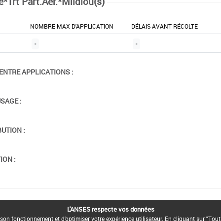
e*Trt Part.Aer.*Mildiou(s)
NOMBRE MAX D'APPLICATION
DÉLAIS AVANT RÉCOLTE
-
-
ENTRE APPLICATIONS :
USAGE :
BUTION :
ION :
L'ANSES respecte vos données
son fonctionnement et d'optimiser votre expérience utilisateur. En cliquant sur "Tout