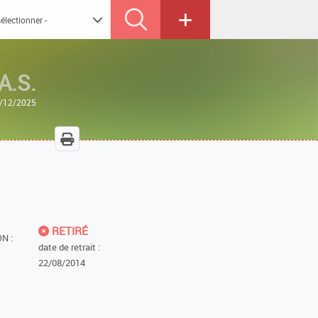
A.S.
23/12/2025
RETIRÉ
N :
date de retrait :
22/08/2014