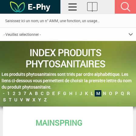
INDEX PRODUITS
PHYTOSANITAIRES
Les produits phytosanitaires sont triés par ordre alphabétique. Les
liens ci-dessous vous permettent de choisir la première lettre du nom
du produit phytosanitaire.
-
1
2
3
7
A
B
C
D
E
F
G
H
I
J
K
L
M
N
O
P
Q
R
S
T
U
V
W
X
Y
Z
MAINSPRING