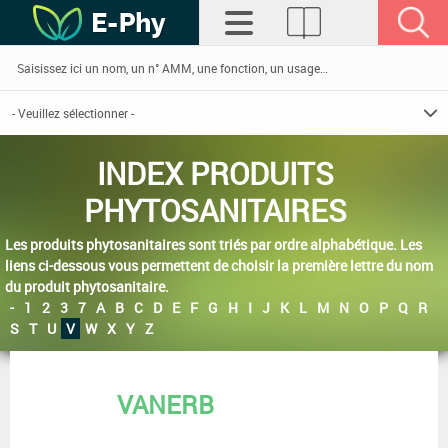
INDEX PRODUITS
PHYTOSANITAIRES
Les produits phytosanitaires sont triés par ordre alphabétique. Les
liens ci-dessous vous permettent de choisir la première lettre du nom
du produit phytosanitaire.
-
1
2
3
7
A
B
C
D
E
F
G
H
I
J
K
L
M
N
O
P
Q
R
S
T
U
V
W
X
Y
Z
VANERB