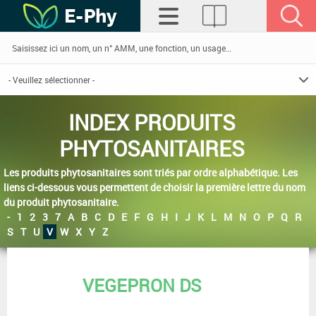
INDEX PRODUITS
PHYTOSANITAIRES
Les produits phytosanitaires sont triés par ordre alphabétique. Les
liens ci-dessous vous permettent de choisir la première lettre du nom
du produit phytosanitaire.
-
1
2
3
7
A
B
C
D
E
F
G
H
I
J
K
L
M
N
O
P
Q
R
S
T
U
V
W
X
Y
Z
VEGEPRON DS