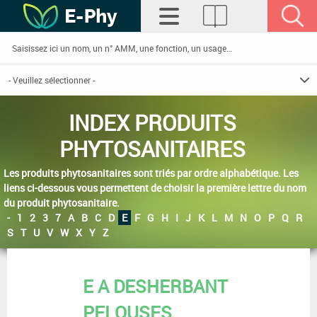
INDEX PRODUITS
PHYTOSANITAIRES
Les produits phytosanitaires sont triés par ordre alphabétique. Les
liens ci-dessous vous permettent de choisir la première lettre du nom
du produit phytosanitaire.
-
1
2
3
7
A
B
C
D
E
F
G
H
I
J
K
L
M
N
O
P
Q
R
S
T
U
V
W
X
Y
Z
E A DESHERBANT
PELOUSES