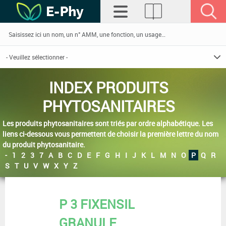
INDEX PRODUITS
PHYTOSANITAIRES
Les produits phytosanitaires sont triés par ordre alphabétique. Les
liens ci-dessous vous permettent de choisir la première lettre du nom
du produit phytosanitaire.
-
1
2
3
7
A
B
C
D
E
F
G
H
I
J
K
L
M
N
O
P
Q
R
S
T
U
V
W
X
Y
Z
P 3 FIXENSIL
GRANULE