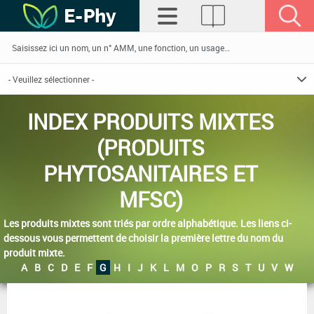
INDEX PRODUITS MIXTES
(PRODUITS
PHYTOSANITAIRES ET
MFSC)
Les produits mixtes sont triés par ordre alphabétique. Les liens ci-
dessous vous permettent de choisir la première lettre du nom du
produit mixte.
A
B
C
D
E
F
G
H
I
J
K
L
M
O
P
R
S
T
U
V
W