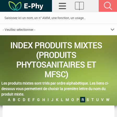
INDEX PRODUITS MIXTES
(PRODUITS
PHYTOSANITAIRES ET
MFSC)
Les produits mixtes sont triés par ordre alphabétique. Les liens ci-
dessous vous permettent de choisir la première lettre du nom du
produit mixte.
A
B
C
D
E
F
G
H
I
J
K
L
M
O
P
R
S
T
U
V
W