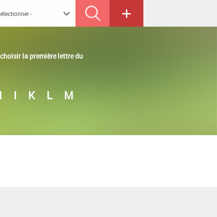
hoisir la première lettre du
H
I
K
L
M