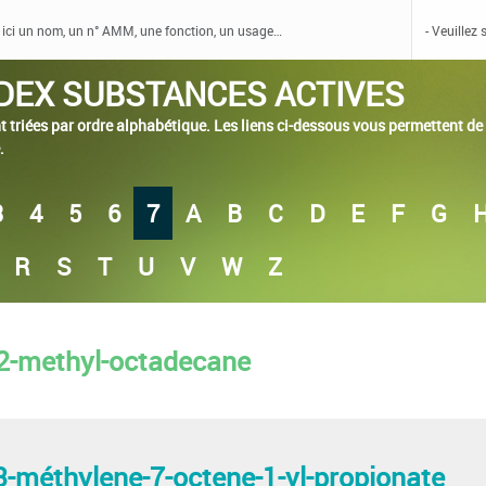
DEX SUBSTANCES ACTIVES
 triées par ordre alphabétique. Les liens ci-dessous vous permettent de c
.
3
4
5
6
7
A
B
C
D
E
F
G
R
S
T
U
V
W
Z
-2-methyl-octadecane
3-méthylene-7-octene-1-yl-propionate