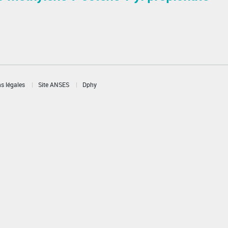
s légales
Site ANSES
Dphy