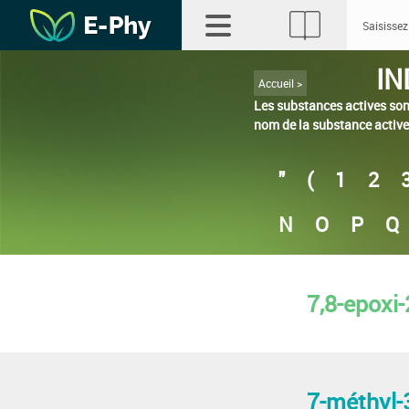
IN
Accueil >
Les substances actives sont
nom de la substance active
"
(
1
2
N
O
P
Q
7,8-epoxi
7-méthyl-