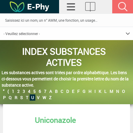
INDEX SUBSTANCES
ACTIVES
Les substances actives sont triées par ordre alphabétique. Les liens
ci-dessous vous permettent de choisir la première lettre du nom de la
substance active.
"
(
1
2
3
4
5
6
7
A
B
C
D
E
F
G
H
I
K
L
M
N
O
P
Q
R
S
T
U
V
W
Z
Uniconazole