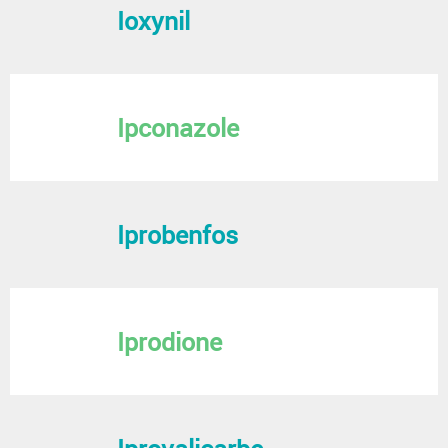
Ioxynil
Ipconazole
Iprobenfos
Iprodione