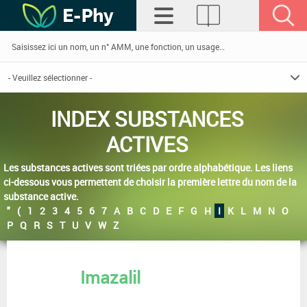
INDEX SUBSTANCES
ACTIVES
Les substances actives sont triées par ordre alphabétique. Les liens
ci-dessous vous permettent de choisir la première lettre du nom de la
substance active.
"
(
1
2
3
4
5
6
7
A
B
C
D
E
F
G
H
I
K
L
M
N
O
P
Q
R
S
T
U
V
W
Z
Imazalil