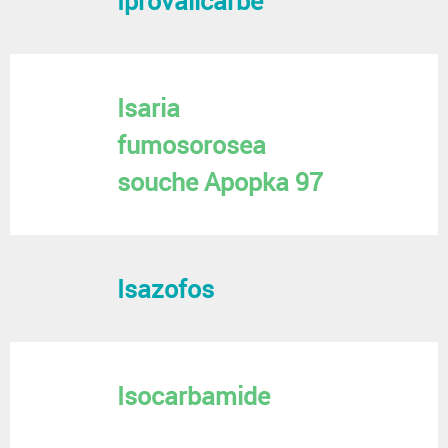
Iprovalicarbe
Isaria
fumosorosea
souche Apopka 97
Isazofos
Isocarbamide