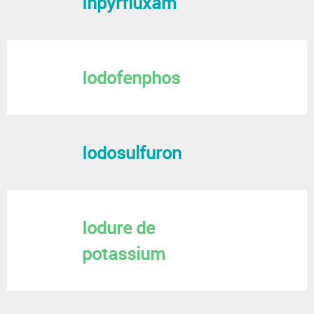
Inpyrfluxam
Iodofenphos
Iodosulfuron
Iodure de
potassium