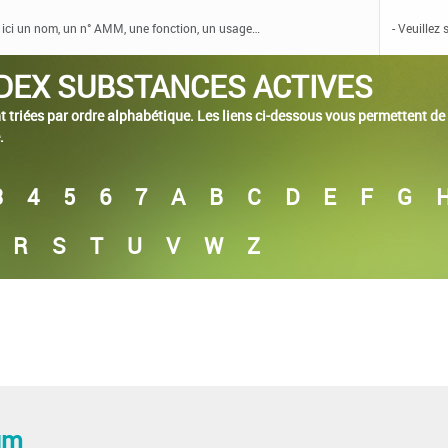
DEX SUBSTANCES ACTIVES
 triées par ordre alphabétique. Les liens ci-dessous vous permettent de c
.
3
4
5
6
7
A
B
C
D
E
F
G
R
S
T
U
V
W
Z
um