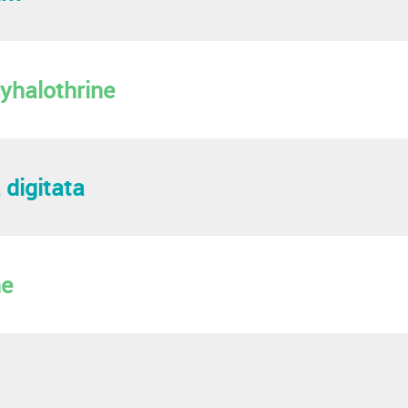
yhalothrine
 digitata
ne