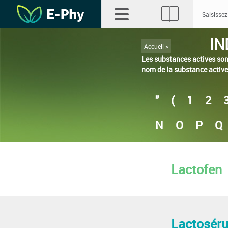
IN
Accueil >
Les substances actives sont
nom de la substance active
"
(
1
2
N
O
P
Q
Lactofen
Lactosér