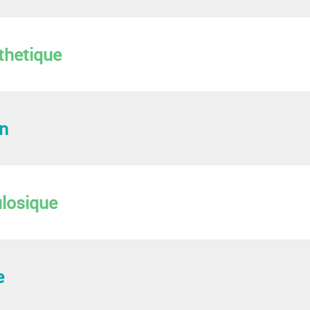
thetique
n
ulosique
e