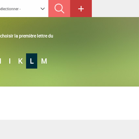
hoisir la première lettre du
H
I
K
L
M