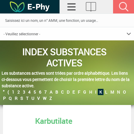
INDEX SUBSTANCES
ACTIVES
Les substances actives sont triées par ordre alphabétique. Les liens
ci-dessous vous permettent de choisir la première lettre du nom de la
substance active.
"
(
1
2
3
4
5
6
7
A
B
C
D
E
F
G
H
I
K
L
M
N
O
P
Q
R
S
T
U
V
W
Z
Karbutilate